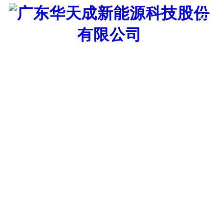
8年
曹县人民医院40吨热水项目
证券代码：835751
稳定运行
发布时间：2023年03月08日
地理位置
山东
工程时间
2018年
设备选型
10匹超低温机组WBC-39.5H-A- S(BC-L1)
设备数量
6台