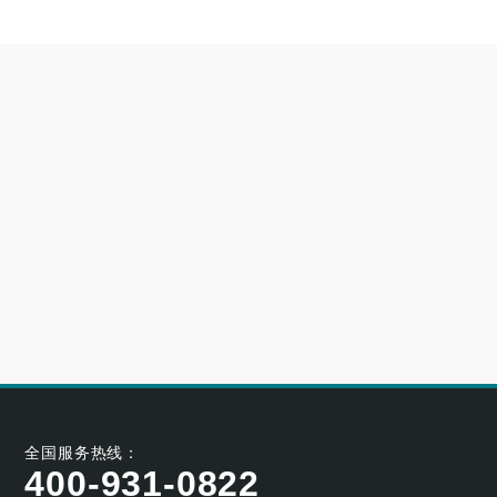
高端别墅青睐的空气源热泵冷暖设备品牌
2023-06-25
大型小区用哪个牌子的空气能采暖机好
2023-06-21
空气能养殖热泵的耐用性如何
2023-05-29
空气能烘干热泵的工作原理及应用优势
2023-04-07
全国服务热线：
400-931-0822