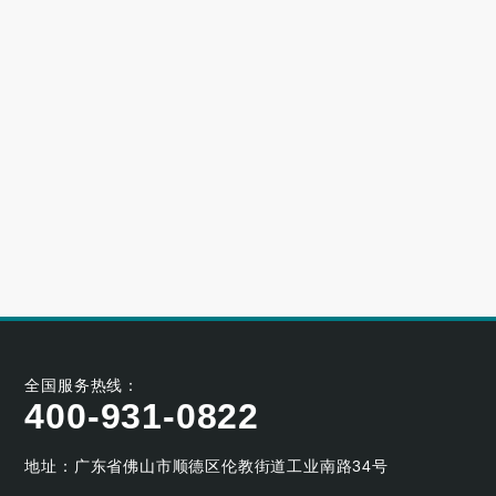
高端别墅青睐的空气源热泵冷暖设备品牌
2023-06-25
大型小区用哪个牌子的空气能采暖机好
2023-06-21
空气能养殖热泵的耐用性如何
2023-05-29
空气能烘干热泵的工作原理及应用优势
2023-04-07
全国服务热线：
400-931-0822
地址：广东省佛山市顺德区伦教街道工业南路34号