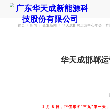
首页
/
新闻
/
企业新闻
/
华天成邯郸运营中心年会：辞旧
证券代码：835751
华天成邯郸运
1 月 8 日，正值寒冬"三九"第