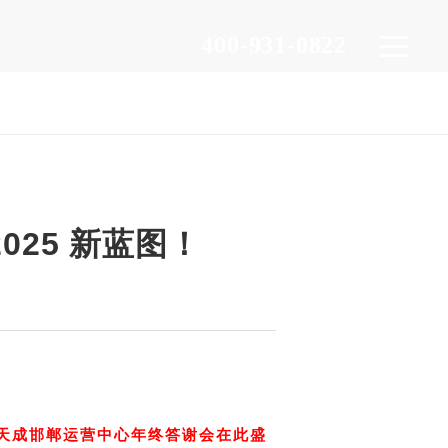
400-931-0822
25 新蓝图！
华天成邯郸运营中心年终答谢会在此盛