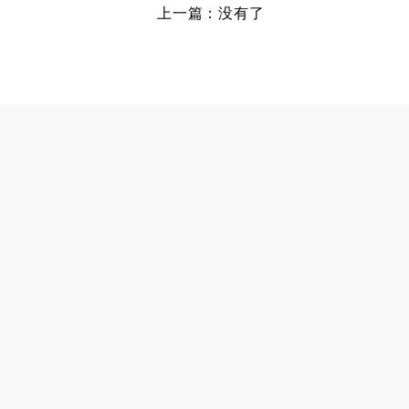
上一篇：没有了
高端别墅青睐的空气源热泵冷暖设备
空气能养殖热泵的耐用性如何