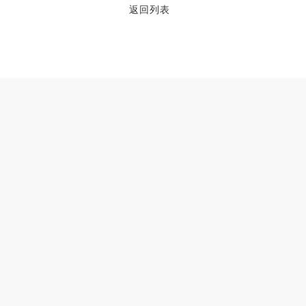
返回列表
品牌
大型小区用哪个牌子的空
2023-06-25
空气能烘干热泵的工作原
2023-05-29