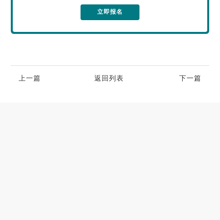
立即报名
上一篇
返回列表
下一篇
高端别墅青睐的空气源热泵冷暖设备品牌
2023-06-25
大型小区用哪个牌子的空气能采暖机好
2023-06-21
空气能养殖热泵的耐用性如何
2023-05-29