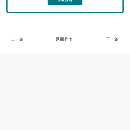
立即报名
上一篇
返回列表
下一篇
高端别墅青睐的空气源热泵冷暖设备品牌
2023-06-25
大型小区用哪个牌子的空气能采暖机好
2023-06-21
空气能养殖热泵的耐用性如何
2023-05-29
空气能烘干热泵的工作原理及应用优势
2023-04-07