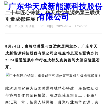
二十年匠心铸就，华天成空气源热泵三联供
引爆成都巡展！
证券代码：835751
作者：华天成
阅读量：3005
时间：2024-08-25 17:45:00
8月24日，由慧聪暖通与舒适家居网主办、广东华天
成新能源科技股份有限公
司全程服饰总冠名暨协办的
2024暖通巡展中华行在成都艾克美雅阁大酒店隆重召
开。
此次巡展旨在为我国暖通领域精心搭建一座高效互动
与协同合作的金色桥梁。在这座璀璨舞台上，各路厂
商汇聚一堂，拓宽人脉网络，凝聚行业精华资源，实