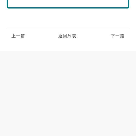
上一篇
返回列表
下一篇
高端别墅青睐的空气源热泵冷暖设备品牌
2023-06-25
大型小区用哪个牌子的空气能采暖机好
2023-06-21
空气能养殖热泵的耐用性如何
2023-05-29
空气能烘干热泵的工作原理及应用优势
2023-04-07