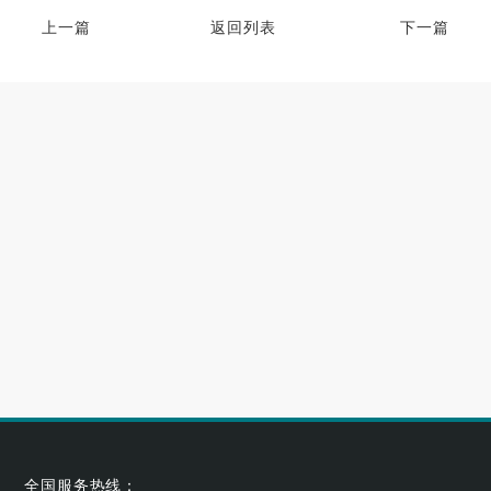
上一篇
返回列表
下一篇
高端别墅青睐的空气源热泵冷暖设备品牌
2023-06-25
大型小区用哪个牌子的空气能采暖机好
2023-06-21
空气能养殖热泵的耐用性如何
2023-05-29
空气能烘干热泵的工作原理及应用优势
2023-04-07
全国服务热线：