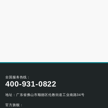
高端别墅青睐的空气源热泵冷暖设备品牌
2023-06-25
大型小区用哪个牌子的空气能采暖机好
2023-06-21
空气能养殖热泵的耐用性如何
2023-05-29
空气能烘干热泵的工作原理及应用优势
2023-04-07
全国服务热线：
400-931-0822
地址：广东省佛山市顺德区伦教街道工业南路34号
官方旗舰：