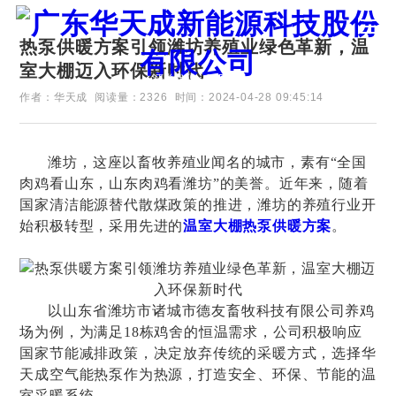
热泵供暖方案引领潍坊养殖业绿色革新，温
室大棚迈入环保新时代
证券代码：835751
作者：华天成
阅读量：2326
时间：2024-04-28 09:45:14
潍坊，这座以畜牧养殖业闻名的城市，素有
“全国
肉鸡看山东，山东肉鸡看潍坊”的美誉。近年来，随着
国家清洁能源替代散煤政策的推进，潍坊的养殖行业开
始积极转型，采用先进的
温室大棚热泵供暖方案
。
以山东省潍坊市诸城市德友畜牧科技有限公司养鸡
场为例，为满足
18栋鸡舍的恒温需求，公司积极响应
国家节能减排政策，决定放弃传统的采暖方式，选择华
天成空气能热泵作为热源，打造安全、环保、节能的温
室采暖系统。