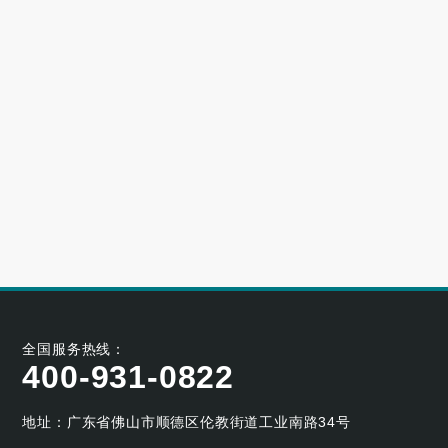
高端别墅青睐的空气源热泵冷暖设备品牌
2023-06-25
大型小区用哪个牌子的空气能采暖机好
2023-06-21
空气能养殖热泵的耐用性如何
2023-05-29
空气能烘干热泵的工作原理及应用优势
2023-04-07
全国服务热线：
400-931-0822
地址：广东省佛山市顺德区伦教街道工业南路34号