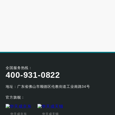
高端别墅青睐的空气源热泵冷暖设备品牌
2023-06-25
大型小区用哪个牌子的空气能采暖机好
2023-06-21
空气能养殖热泵的耐用性如何
2023-05-29
空气能烘干热泵的工作原理及应用优势
2023-04-07
全国服务热线：
400-931-0822
地址：广东省佛山市顺德区伦教街道工业南路34号
官方旗舰：
华天成京东
华天成天猫