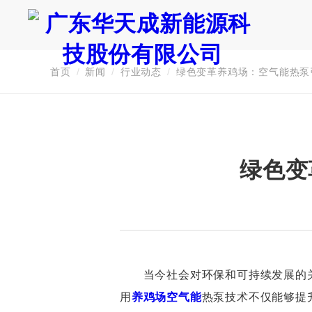
首页
/
新闻
/
行业动态
/
绿色变革养鸡场：空气能热泵
证券代码：835751
绿色变
当今社会对环保和可持续发展的关
用
养鸡场空气能
热泵技术不仅能够提