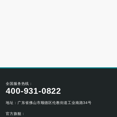
高端别墅青睐的空气源热泵冷暖设备品牌
2023-06-25
大型小区用哪个牌子的空气能采暖机好
2023-06-21
空气能养殖热泵的耐用性如何
2023-05-29
空气能烘干热泵的工作原理及应用优势
2023-04-07
全国服务热线：
400-931-0822
地址：广东省佛山市顺德区伦教街道工业南路34号
官方旗舰：