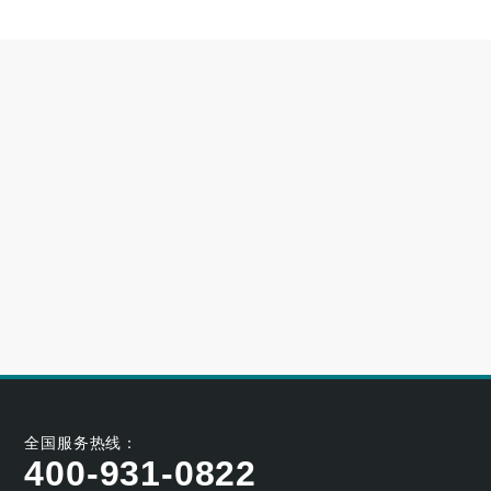
高端别墅青睐的空气源热泵冷暖设备品牌
2023-06-25
大型小区用哪个牌子的空气能采暖机好
2023-06-21
空气能养殖热泵的耐用性如何
2023-05-29
空气能烘干热泵的工作原理及应用优势
2023-04-07
全国服务热线：
400-931-0822