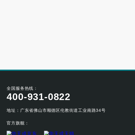
高端别墅青睐的空气源热泵冷暖设备品牌
2023-06-25
大型小区用哪个牌子的空气能采暖机好
2023-06-21
空气能养殖热泵的耐用性如何
2023-05-29
空气能烘干热泵的工作原理及应用优势
2023-04-07
全国服务热线：
400-931-0822
地址：广东省佛山市顺德区伦教街道工业南路34号
官方旗舰：