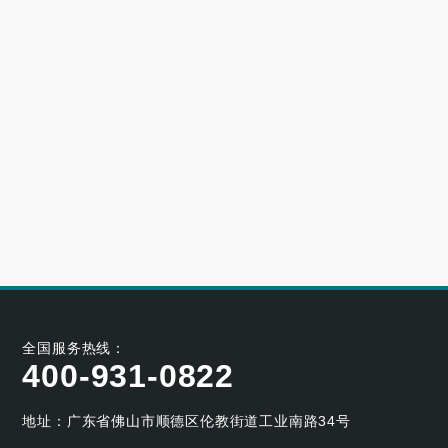
高端别墅青睐的空气源热泵冷暖设备品牌
2023-06-25
大型小区用哪个牌子的空气能采暖机好
2023-06-21
空气能养殖热泵的耐用性如何
2023-05-29
空气能烘干热泵的工作原理及应用优势
2023-04-07
全国服务热线：
400-931-0822
地址：广东省佛山市顺德区伦教街道工业南路34号