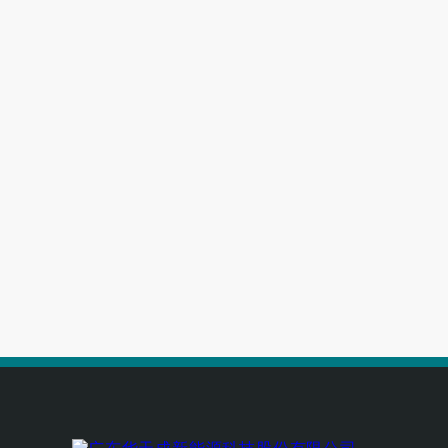
高端别墅青睐的空气源热泵冷暖设备
空气能养殖热泵的耐用性如何