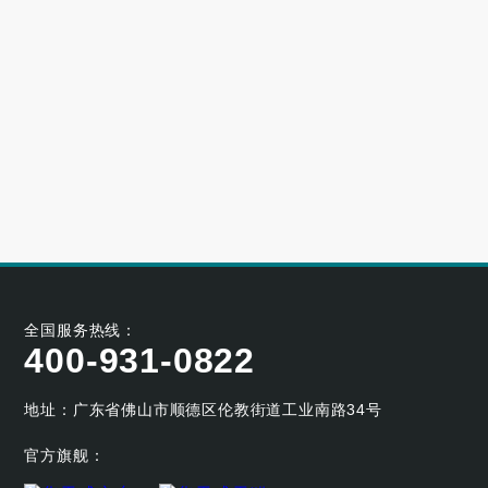
高端别墅青睐的空气源热泵冷暖设备品牌
2023-06-25
大型小区用哪个牌子的空气能采暖机好
2023-06-21
空气能养殖热泵的耐用性如何
2023-05-29
空气能烘干热泵的工作原理及应用优势
2023-04-07
全国服务热线：
400-931-0822
地址：广东省佛山市顺德区伦教街道工业南路34号
官方旗舰：